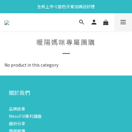
全新上市🫧變色牙膏加碼送好禮
會員限定🎁點數兌換好禮
會員限定🎁點數兌換好禮
暖陽媽咪專屬團購
No product in this category
關於我們
品牌故事
MesoFill專利護齒
齒粉分享
精選報導