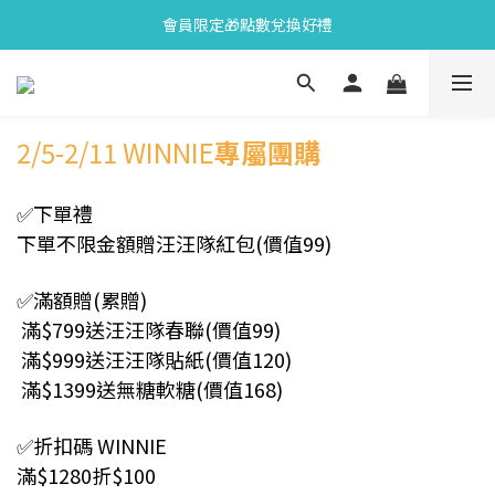
會員限定🎁點數兌換好禮
會員限定🎁點數兌換好禮
全新上市🫧變色牙膏加碼送好禮
會員限定🎁點數兌換好禮
2/5-2/11 WINNIE
專屬團購
✅下單禮
下單不限金額贈汪汪隊紅包(價值99)
✅滿額贈(累贈)
滿$799送汪汪隊春聯(價值99)
滿$999送汪汪隊貼紙(價值120)
滿$1399送無糖軟糖(價值168)
✅折扣碼 WINNIE
滿
$1280折$100