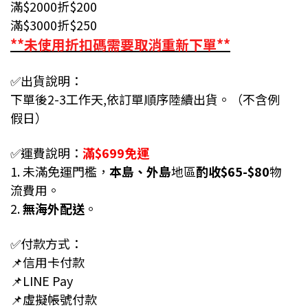
滿
$2000折$200
滿
$3000折$250
**未使用折扣碼需要取消重新下單**
✅出貨說明：
下單後2-3工作天,依訂單順序陸續出貨。（不含例
假日）
✅運費說明：
滿$699免運
1. 未滿免運門檻，
本島、外島
地區
酌收$65-$80
物
流費用。
2.
無海外配送
。
✅付款方式：
📌信用卡付款
📌LINE Pay
📌虛擬帳號付款