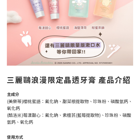
三麗鷗浪漫限定晶透牙膏 產品介紹
主成分
(美樂蒂)櫻桃蜜語：氟化鈉、甜菜根提取物、珍珠粉、磷酸氫鈣、
氧化鈣
(酷洛米)莓漾甜心：氟化鈉、紫檀芪(藍莓提取物)、珍珠粉、磷酸
氫鈣、氧化鈣
使用方式