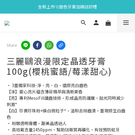
全新上市🫧變色牙膏加碼送好禮
會員限定🎁點數兌換好禮
會員限定🎁點數兌換好禮
Share
三麗鷗浪漫限定晶透牙膏
100g(櫻桃蜜語/莓漾甜心)
‧ 3重獨家科技-淨、亮、白，還原亮白齒色
【淨】愛心亮片蘊含薄荷精萃與清新果香
【亮】專利MesoFill護齒技術，形成晶亮防護層，拋光同時減少
刺激*
【白】珍貴珍珠粉+煥白微粒子^，溫和去除齒漬，重現原生白齒
色
‧ 粉嫩透明膏體，甜美晶透迷人
‧ 高效氟含量1450ppm，幫助琺瑯質再礦化，有效預防蛀牙