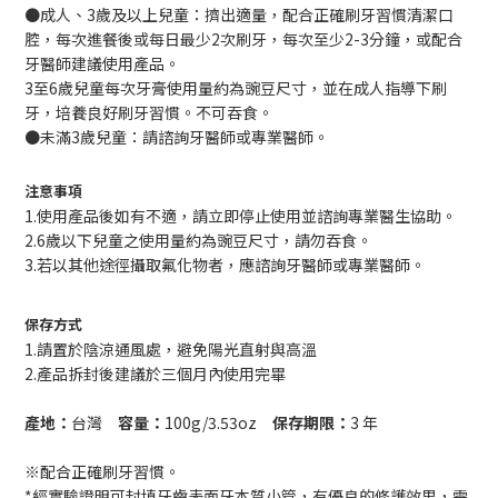
●成人、3歲及以上兒童：擠出適量，配合正確刷牙習慣清潔口
腔，每次進餐後或每日最少2次刷牙，每次至少2-3分鐘，或配合
牙醫師建議使用產品。
3至6歲兒童每次牙膏使用量約為豌豆尺寸，並在成人指導下刷
牙，培養良好刷牙習慣。不可吞食。
●未滿3歲兒童：請諮詢牙醫師或專業醫師。
注意事項
1.使用產品後如有不適，請立即停止使用並諮詢專業醫生協助。
2.6歲以下兒童之使用量約為豌豆尺寸，請勿吞食。
3.若以其他途徑攝取氟化物者，應諮詢牙醫師或專業醫師。
保存方式
1.請置於陰涼通風處，避免陽光直射與高溫
2.產品拆封後建議於三個月內使用完畢
產地：
台灣
容量：
100g/3.53oz
保存期限：
3 年
※配合正確刷牙習慣。
*經實驗證明可封填牙齒表面牙本質小管，有優良的修護效果，需