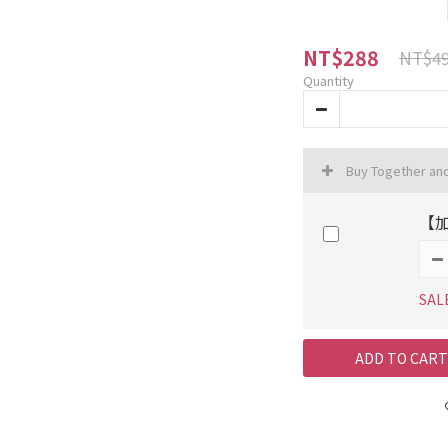
NT$288
NT$4
Quantity
Buy Together an
【
SAL
ADD TO CART