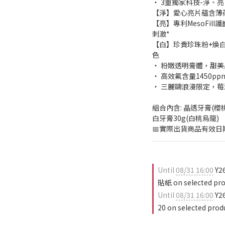
‧ 3重獨家科技-淨、
【淨】愛心亮片蘊含薄
【亮】專利MesoFi
刺激*
【白】珍貴珍珠粉+煥
色
‧ 粉嫩透明膏體，甜
‧ 高效氟含量1450
‧ 三麗鷗浪漫限定，莓
組合內含: 晶透牙膏(櫻桃
白牙膏30g(白桃烏龍)
📅實際出貨商品有效日期：
Until
08/31 16:00
Y
貼紙 on selected pro
Until
08/31 16:00
Y2
20 on selected prod