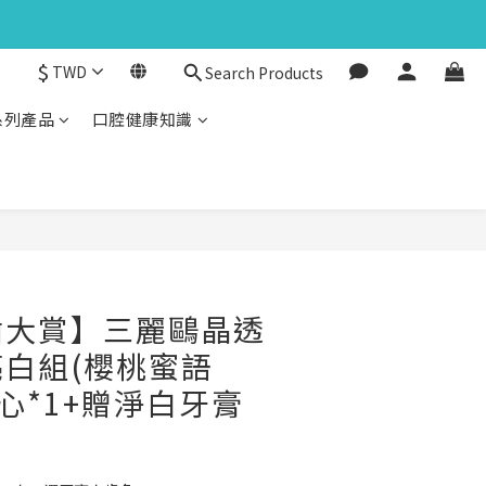
$
TWD
Search Products
系列產品
口腔健康知識
BUY NOW
齒大賞】三麗鷗晶透
白組(櫻桃蜜語
甜心*1+贈淨白牙膏