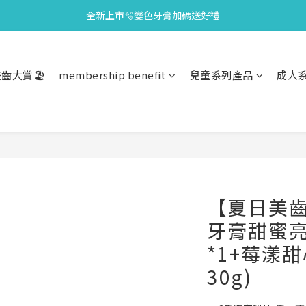
全新上市🫧變色牙膏加碼送好禮
會員限定🎁點數兌換好禮
會員限定🎁點數兌換好禮
齒大賞🏖️
membership benefit
兒童系列產品
成人
【夏日美
牙膏甜蜜亮
*1+莓漾
30g)