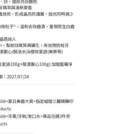
亮、白，還原亮白齒色
荷精萃與清新果香
ll護齒技術，形成晶亮防護層，拋光同時減少
白微粒子^，溫和去除齒漬，重現原生白齒
美晶透迷人
ppm，幫助琺瑯質再礦化，有效預防蛀牙
漾甜心(酷洛米)&櫻桃蜜語(美樂蒂)
蜜語100g+莓漾甜心100g) 加贈藍礦淨
2027/07/24
2608<夏日美齒大賞>指定組贈三麗鷗轉印
ducts
608<牙膏/牙刷/漱口水>單品任選3件折
ucts