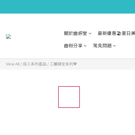
關於齒妍堂
最新優惠🏖️夏日美
齒粉分享
常見問題
View All
/
成人系列產品
/
三麗鷗全系列💖