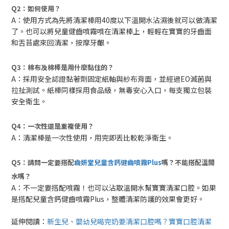
Q2：如何使用？
A：使用方式為先將清潔棒用40度以下溫開水沾濕後就可以做清潔
了。也可以將兒童健齒噴霧噴在清潔棒上，輕輕在寶寶的牙齒面
和舌苔處來回清潔，按摩牙齦。
Q3：棉布及棉棒是用什麼黏住的？
A：採用安全認證黏著劑固定紙軸與紗布背面，並經過EO滅菌與
拉扯測試。紙棒同樣採用食品級，無毒安心入口，每支獨立包裝
安全衛生。
Q4：一次性還是重複使用？
A：清潔棒是一次性使用，用完即丟比較乾淨衛生。
Q5：請問一定要搭配
齒妍堂兒童含鈣健齒噴霧Plus
嗎
？
不能搭配溫開
水嗎？
A：不一定要搭配噴霧！也可以沾取溫開水幫寶寶清潔口腔。如果
是搭配兒童含鈣健齒噴霧Plus，整體清潔防護的效果會更好。
延伸閱讀：
新生兒、嬰幼兒喝完奶要清潔口腔嗎？寶寶口腔清潔