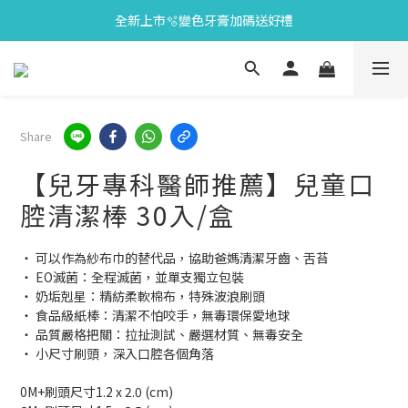
全新上市🫧變色牙膏加碼送好禮
會員限定🎁點數兌換好禮
會員限定🎁點數兌換好禮
Share
【兒牙專科醫師推薦】兒童口
腔清潔棒 30入/盒
‧ 可以作為紗布巾的替代品，協助爸媽清潔牙齒、舌苔
‧ EO滅菌：全程滅菌，並單支獨立包裝
‧ 奶垢剋星：精紡柔軟棉布，特殊波浪刷頭
‧ 食品級紙棒：清潔不怕咬手，無毒環保愛地球
‧ 品質嚴格把關：拉扯測試、嚴選材質、無毒安全
‧ 小尺寸刷頭，深入口腔各個角落
0M+刷頭尺寸1.2 x 2.0 (cm)