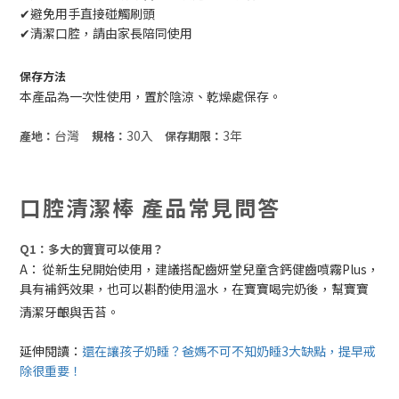
✔
避免用手直接碰觸刷頭
✔
清潔口腔，請由家長陪同使用
保存方法
本產品為一次性使用，置於陰涼、乾燥處保存。
台灣
30入
3年
產地：
規格：
保存期限：
口腔清潔棒 產品常見問答
Q1：多大的寶寶可以使用？
A： 從新生兒開始使用，建議搭配齒妍堂兒童含鈣健齒噴霧Plus，
具有補鈣效果，也可以斟酌使用溫水，在寶寶喝完奶後，幫寶寶
清潔牙齦與舌苔。
延伸閱讀：
還在讓孩子奶睡？爸媽不可不知奶睡3大缺點，提早戒
除很重要！