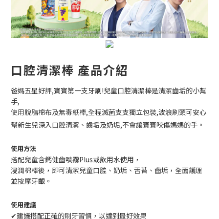
口腔清潔棒 產品介紹
爸媽五星好評,寶寶第一支牙刷!兒童口腔清潔棒是清潔齒垢的小幫
手,
使用脫脂棉布及無毒紙棒,全程滅菌支支獨立包裝,波浪刷頭可安心
幫新生兒深入口腔清潔、齒垢及奶垢,不會讓寶寶咬傷媽媽的手。
使用方法
搭配兒童含鈣健齒噴霧Plus或飲用水使用，
浸潤棉棒後，即可清潔兒童口腔、奶垢、舌苔、齒垢，全面護理
並按摩牙齦。
使用建議
✔
建議搭配正確的刷牙習慣，以達到最好效果