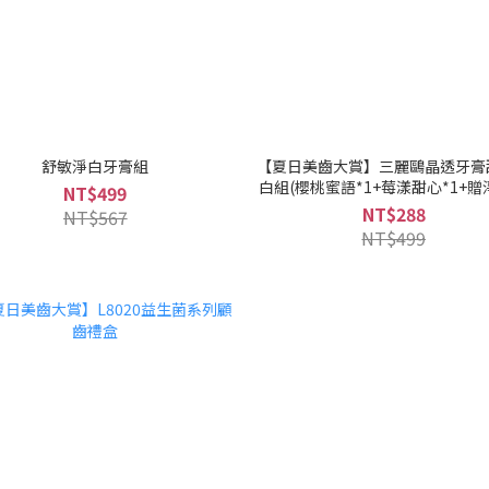
舒敏淨白牙膏組
【夏日美齒大賞】三麗鷗晶透牙膏
白組(櫻桃蜜語*1+莓漾甜心*1+
NT$499
膏30g)
NT$288
NT$567
NT$499