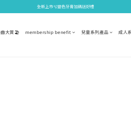
全新上市🫧變色牙膏加碼送好禮
會員限定🎁點數兌換好禮
會員限定🎁點數兌換好禮
齒大賞🏖️
membership benefit
兒童系列產品
成人