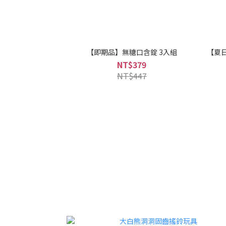
【即期品】無糖口含錠 3入組
【夏日
NT$379
NT$447