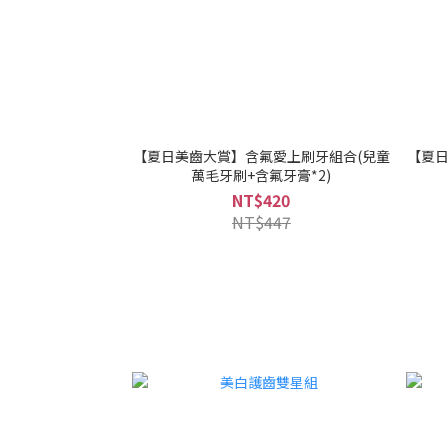
【夏日美齒大賞】含氟愛上刷牙組合(兒童
【夏日
萬毛牙刷+含氟牙膏*2)
NT$420
NT$447