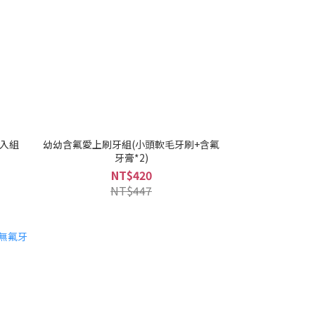
兩入組
幼幼含氟愛上刷牙組(小頭軟毛牙刷+含氟
牙膏*2)
NT$420
NT$447