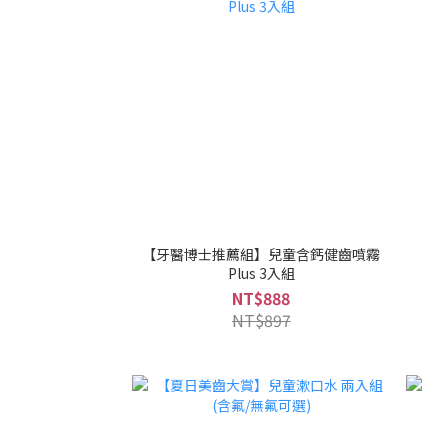
【牙醫博士推薦組】兒童含鈣健齒噴霧
Plus 3入組
NT$888
NT$897