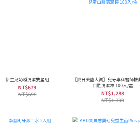
新生兒奶睡清潔雙星組
【夏日美齒大賞】兒牙專科醫師推
口腔清潔棒 100入/盒
NT$679
NT$1,288
NT$698
NT$1,300