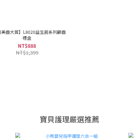
美齒大賞】L8020益生菌系列顧齒
禮盒
NT$888
NT$1,399
寶貝護理嚴選推薦