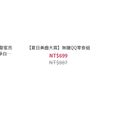
甜蜜亮
【夏日美齒大賞】無糖QQ零食組
贈淨白牙
NT$699
NT$887