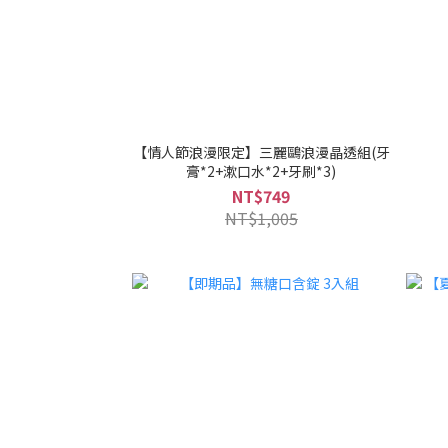
【情人節浪漫限定】三麗鷗浪漫晶透組(牙
膏*2+漱口水*2+牙刷*3)
NT$749
NT$1,005