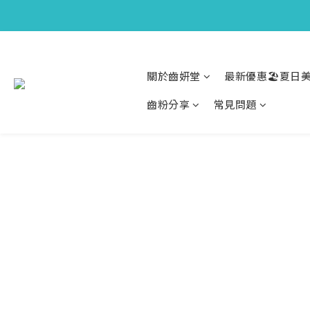
關於齒妍堂
最新優惠🏖️夏日美
齒粉分享
常見問題