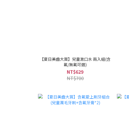
【夏日美齒大賞】兒童漱口水 兩入組(含
氟/無氟可選)
NT$629
NT$700