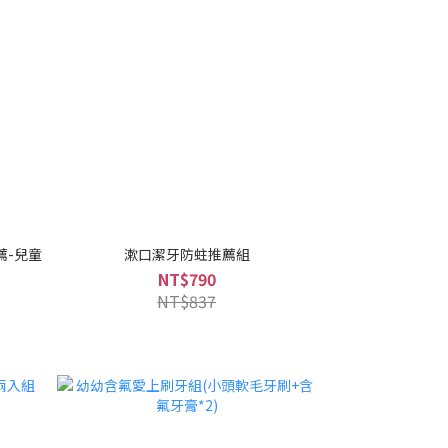
薦-兒童
漱口潔牙防蛀推薦組
NT$790
NT$837