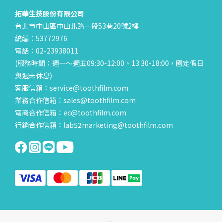
拓華生技股份有限公司
台北市中山區中山北路一段53巷20號2樓
統編：53772976
電話：02-23938011
(服務時間：週一～週五09:30-12:00、13:30-18:00，國定假日
與週末休息)
客服信箱：service@toothfilm.com
業務合作信箱：sales@toothfilm.com
電商合作信箱：ec@toothfilm.com
行銷合作信箱：lab52marketing@toothfilm.com