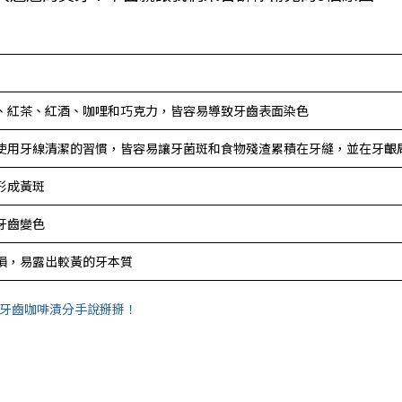
、紅茶、紅酒、咖哩和巧克力，皆容易導致牙齒表面染色
使用牙線清潔的習慣，皆容易讓牙菌斑和食物殘渣累積在牙縫，並在牙齦
形成黃斑
牙齒變色
損，易露出較黃的牙本質
跟牙齒咖啡漬分手說掰掰！