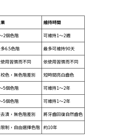
效果
維持時間
～2個色階
可維持1～2週
多6.5色階
最多可維持90天
依使用習慣而不同
依使用習慣而不同
僅校色，無色階差別
短時間亮白齒色
～5個色階
可維持1～2年
～5個色階
可維持1～2年
僅去漬，無色階差別
將牙齒回復自然齒色
無限制，自由選擇色階
約10年