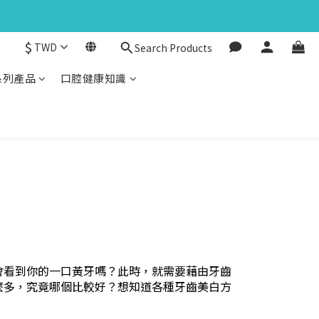
$
TWD
Search Products
系列產品
口腔健康知識
！
會看到你的一口黃牙嗎？此時，就需要藉由牙齒
麼多，究竟哪個比較好？想知道各種牙齒美白方