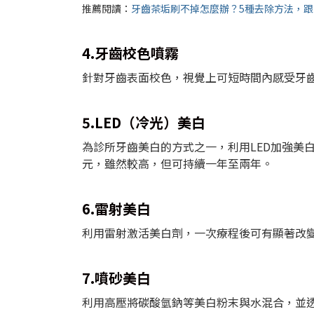
推薦閱讀：
牙齒茶垢刷不掉怎麼辦？5種去除方法，
4.牙齒校色噴霧
針對牙齒表面校色，視覺上可短時間內感受牙
5.LED（冷光）美白
為診所牙齒美白的方式之一，利用LED加強美
元，雖然較高，但可持續一年至兩年。
6.雷射美白
利用雷射激活美白劑，一次療程後可有顯著改
7.噴砂美白
利用高壓將碳酸氫鈉等美白粉末與水混合，並