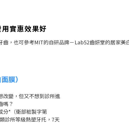
費用實惠效果好
齒，也可參考MIT的自研品牌－Lab52齒妍堂的居家
白面膜）
想改變，但又不想到診所進
齒嗎？
成分*（衛部粧製字第
＋類診所等級熱塑牙托，7天