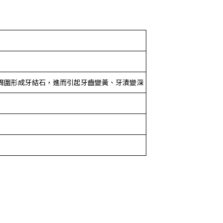
周圍形成牙結石，進而引起牙齒變黃、牙漬變深