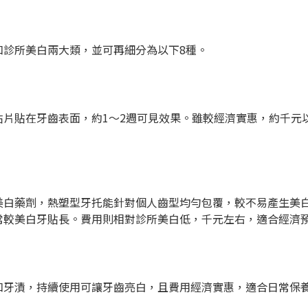
和診所美白兩大類，並可再細分為以下8種。
貼片貼在牙齒表面，約1～2週可見效果。雖較經濟實惠，約千元
美白藥劑，熱塑型牙托能針對個人齒型均勻包覆，較不易產生美
常較美白牙貼長。費用則相對診所美白低，千元左右，適合經濟
和牙漬，持續使用可讓牙齒亮白，且費用經濟實惠，適合日常保