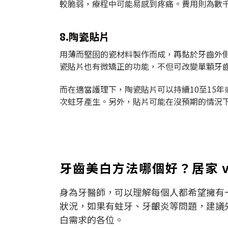
較脆弱，療程中可能易感到疼痛。費用則為數千
8.陶瓷貼片
用薄而堅固的瓷材料製作而成，再黏於牙齒外
瓷貼片也有微矯正的功能，不但可改變單顆牙
而在適當護理下，陶瓷貼片可以持續10至15
次蛀牙產生。另外，貼片可能在沒預期的情況
牙齒美白方法哪個好？居家 v
身為牙醫師，可以理解每個人都希望擁有
狀況，如果有蛀牙、牙齦炎等問題，建議
白需求的各位。