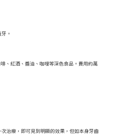
黃牙。
咖啡、紅酒、醬油、咖哩等深色食品。費用約萬
一次治療，即可見到明顯的效果，但如本身牙齒