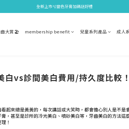
全新上市🫧變色牙膏加碼送好禮
會員限定🎁點數兌換好禮
會員限定🎁點數兌換好禮
齒大賞🏖️
membership benefit
兒童系列產品
成人
美白vs診間美白費用/持久度比較
齒看起來總是黃黃的，每次講話或大笑時，都會擔心別人是不是
牙膏，甚至是診所的冷光美白、噴砂美白等，牙齒美白的方法這
整理！