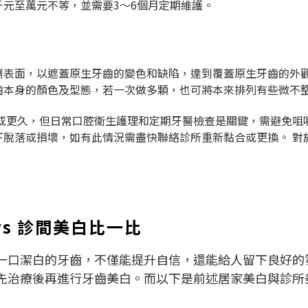
元至萬元不等，並需要3～6個月定期維護。
側表面，以遮蓋原生牙齒的變色和缺陷，達到覆蓋原生牙齒的外
齒本身的顏色及型態，若一次做多顆，也可將本來排列有些微不
年或更久，但日常口腔衛生護理和定期牙醫檢查是關鍵，需避免
下脫落或損壞，如有此情況需盡快聯絡診所重新黏合或更換。 對
s 診間美白比一比
一口潔白的牙齒，不僅能提升自信，還能給人留下良好的
先治療後再進行牙齒美白。而以下是前述居家美白與診所