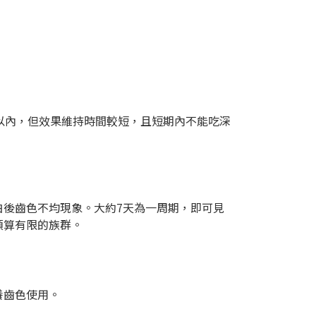
以內，但效果維持時間較短，且短期內不能吃深
白後齒色不均現象。大約7天為一周期，即可見
預算有限的族群。
養齒色使用。