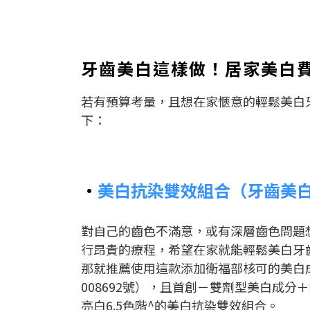
牙齒美白這樣做！居家美白
若有預算考量，且想在家愜意的輕鬆美白牙
下：
•
美白抗染雙效組合（牙齒美
對自己的齒色不滿意，或有深層齒色問題
行昂貴的療程，希望在家就能輕鬆美白牙
那就推薦使用這款添加衛福部核可的美白
008692號），且首創－雙劑型美白成分
亮白6.5色階^的美白抗染雙效組合。