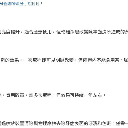
跟牙齒咖啡漬分手說掰掰！
齒亮度提升，適合應急使用，但較難深層改變陳年齒漬所造成的
白劑的效果，一次療程即可見明顯改變，但兩週內不能食用茶、
變，費用較高，需多次療程，但效果可持續一年左右。
透過噴砂裝置清除與物理摩擦去除牙齒表面的汙漬和色斑。僅需