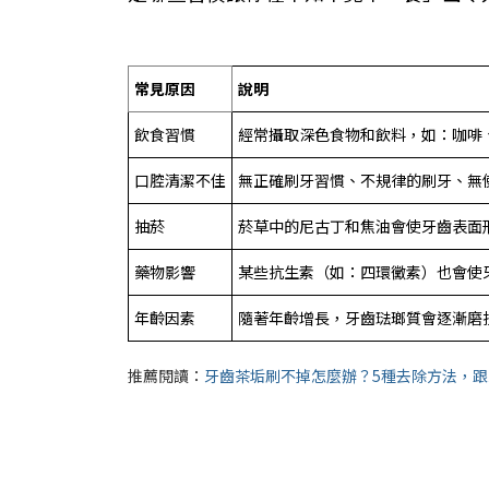
常見原因
說明
飲食習慣
經常攝取深色食物和飲料，如：咖啡
口腔清潔不佳
無正確刷牙習慣、不規律的刷牙、無
抽菸
菸草中的尼古丁和焦油會使牙齒表面
藥物影響
某些抗生素（如：四環黴素）也會使
年齡因素
隨著年齡增長，牙齒琺瑯質會逐漸磨
推薦閱讀：
牙齒茶垢刷不掉怎麼辦？5種去除方法，