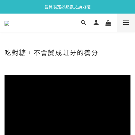
會員限定🎁點數兌換好禮
會員限定🎁點數兌換好禮
全新上市🫧變色牙膏加碼送好禮
會員限定🎁點數兌換好禮
吃對糖，不會變成蛀牙的養分