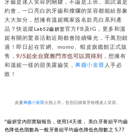
牙齒是迷人笑容的關鍵，不論是上班、面試還是
約會，一口亮白的牙齒和燦爛的笑容都能給形象
大大加分，想擁有溫妮獨家簽名款亮白系列產
品？快追蹤
官方FB及IG，更多和溫
Lab52齒妍堂
妮有關的驚喜活動近期都會陸續曝光，千萬別錯
過！即日起在官網、momo、蝦皮旗鑑館正式販
售，
9/5起全台寶雅門市也可以買得到
，想擁有
美齒小金管
和溫妮一樣的甜美露齒笑，
人手必
敗！
美齒小金管
炎夏
火熱上市，告別沉積黃牙收穫迷人笑容。
^齒妍堂內部實驗報告，使用14天後， 美白牙膏組平均齒
色降低色階數為一般牙膏組平均齒色降低色階數之 5.77