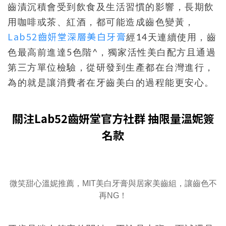
齒漬沉積會受到飲食及生活習慣的影響，長期飲
用咖啡或茶、紅酒，都可能造成齒色變黃，
Lab52齒妍堂深層美白牙膏
經14天連續使用，齒
色最高前進達5色階^，獨家活性美白配方且通過
第三方單位檢驗，從研發到生產都在台灣進行，
為的就是讓消費者在牙齒美白的過程能更安心。
關注Lab52齒妍堂官方社群 抽限量溫妮簽
名款
微笑甜心溫妮推薦，MIT美白牙膏與居家美齒組，讓齒色不
再NG！