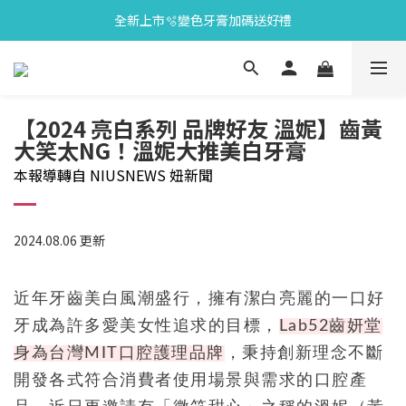
全新上市🫧變色牙膏加碼送好禮
會員限定🎁點數兌換好禮
會員限定🎁點數兌換好禮
【2024 亮白系列 品牌好友 溫妮】齒黃
大笑太NG！溫妮大推美白牙膏
本報導轉自 NIUSNEWS 妞新聞
2024.08.06 更新
近年牙齒美白風潮盛行，擁有潔白亮麗的一口好
牙成為許多愛美女性追求的目標，
Lab52齒妍堂
身為台灣MIT口腔護理品牌
，秉持創新理念不斷
開發各式符合消費者使用場景與需求的口腔產