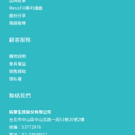
品牌故事
MesoFill專利護齒
齒粉分享
精選報導
顧客服務
購物說明
會員權益
銷售據點
隱私權
聯絡我們
拓華生技股份有限公司
台北市中山區中山北路一段53巷20號2樓
統編：53772976
電話：02-23938011