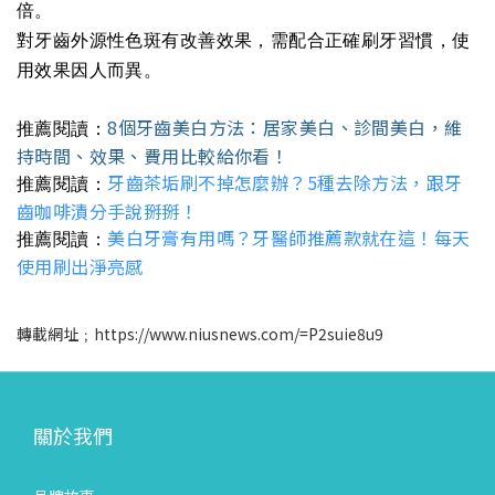
倍。
對牙齒外源性色斑有改善效果，需配合正確刷牙習慣，使
用效果因人而異。
8個牙齒美白方法：居家美白、診間美白，維
推薦閱讀：
持時間、效果、費用比較給你看！
牙齒茶垢刷不掉怎麼辦？5種去除方法，跟牙
推薦閱讀：
齒咖啡漬分手說掰掰！
美白牙膏有用嗎？牙醫師推薦款就在這！每天
推薦閱讀：
使用刷出淨亮感
轉載網址﹔https://www.niusnews.com/=P2suie8u9
關於我們