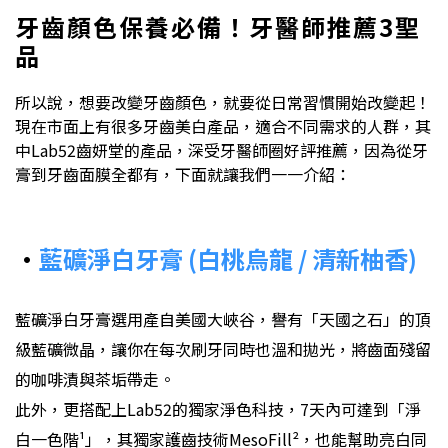
牙齒顏色保養必備！牙醫師推薦3聖
品
所以說，想要改變牙齒顏色，就要從日常習慣開始改變起！
現在市面上有很多牙齒美白產品，適合不同需求的人群，其
中Lab52齒妍堂的產品，深受牙醫師圈好評推薦，因為從牙
膏到牙齒面膜全都有，下面就讓我們一一介紹：
•
藍礦淨白牙膏 (白桃烏龍 / 清新柚香)
藍礦淨白牙膏選用產自美國大峽谷，譽有「天國之石」的頂
級藍礦微晶，讓你在每次刷牙同時也溫和拋光，將齒面殘留
的咖啡漬與茶垢帶走。
此外，更搭配上Lab52的獨家淨色科技，7天內可達到「淨
白一色階¹」，其獨家護齒技術MesoFill
²
，也能幫助亮白同