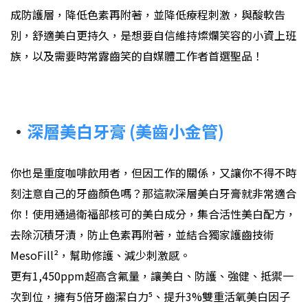
成防護層，降低色素再附著，並降低療程刺激，與酸軟告
別，舒適美白更持久，是想要自信維持燦爛笑容的小資上班
族，以及需要時常露齒笑的自媒體工作者首選聖品！
•
深層美白牙膏 (美齒小金管)
你也是重度咖啡飲用者，但因工作的關係，又讓你不得不時
刻注意自己的牙齒顏色嗎？那這款深層美白牙膏就非常適合
你！使用通過衛福部核可的美白成分，集合活性美白配方⁴，
去除沉積牙漬，防止色素再附著，並結合獨家護齒技術
MesoFill
²
，幫助修護、減少刺激感。
更有1,450ppm超高含氟量，讓美白、防護、強健、抵禦一
次到位，擁有5倍牙齒潔白力⁵、提升3%雙重活氧美白因子