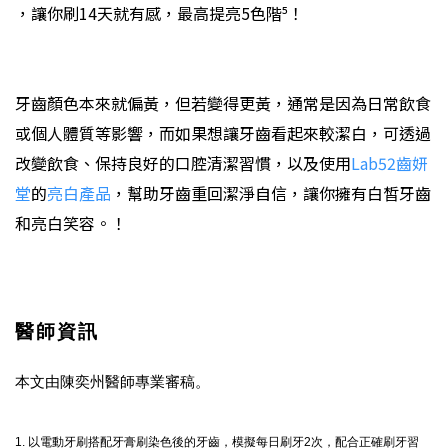
⁴，讓你刷14天就有感，最高提亮5色階⁵！
牙齒顏色本來就偏黃，但若變得更黃，通常是因為日常飲食
或個人體質等影響，而如果想讓牙齒看起來較潔白，可透過
改變飲食、保持良好的口腔清潔習慣，以及使用
Lab52齒妍
堂
的
亮白產品
，幫助牙齒重回潔淨自信，讓你擁有白皙牙齒
和亮白笑容。
！
醫師資訊
本文由陳奕州
醫師專業審稿。
1. 以電動牙刷搭配牙膏刷染色後的牙齒，模擬每日刷牙2次，配合正確刷牙習