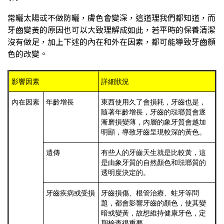
常曬太陽或不做防曬，膚色會變深，這道理我們都知道，而
牙齒變黃的原因也可以大致理解成如此，若平時的保養清潔
沒有做足，加上下述的內在和外在因素，都可能導致牙齒顏
色的改變。
影響因素
詳細狀況
內在因素
年齡增長
東西使用久了會損耗，牙齒也是，
隨著年齡增長，牙齒的琺瑯質會逐
漸磨損變薄，內層的象牙質會越加
明顯，導致牙齒呈現較深的黃色。
遺傳
有些人的牙齒天生就是比較黃，這
是由象牙質的自然顏色和琺瑯質的
透明度決定的。
牙齒疾病或受損
牙齒損傷、根管治療、蛀牙等問
題，都會影響牙齒的顏色，使其變
暗或變黃，故想維持健康牙色，定
期檢查很重要。