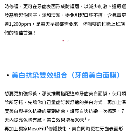
時修護，更可在牙齒表面形成防護層，以減少刺激。還嚴選
胺基酸起泡因子，溫和清潔，避免引起口腔不適，含氟量更
達1,200ppm，是每天早晨都需要來一杯咖啡的忙碌上班族
們的絕佳首選！
•
美白抗染雙效組合（牙齒美白面膜）
想要更加強保養，那就推薦搭配這款牙齒美白面膜，使用類
診所牙托，先讓你自己量齒訂製舒適的美白方式，再加上深
度美白與持久抗染的雙劑組合，讓亮白與抗染一次搞定，7
天內提亮色階有感，美白效果增長90天
³
。
再加上獨家MesoFill
²
修護技術，美白同時更在牙齒表面形