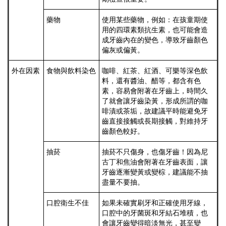
藥物
使用某些藥物，例如：在孩童期使
用的四環素類抗生素，也可能會造
成牙齒內在的變色，導致牙齒顏色
偏灰或偏黃。
外在因素
食物與飲料染色
咖啡、紅茶、紅酒、可樂等深色飲
料，還有醬油、醋等，都含有色
素，容易會附著在牙齒上，時間久
了就會讓牙齒染黃，形成所謂的咖
啡漬或茶垢，故建議平時能避免牙
齒直接接觸或長期接觸，對維持牙
齒顏色較好。
抽菸
抽菸不只傷身，也傷牙齒！因為尼
古丁和焦油會附著在牙齒表面，讓
牙齒逐漸變黃或變棕，建議能不抽
盡量不要抽。
口腔衛生不佳
如果未確實刷牙和正確使用牙線，
口腔中的牙菌斑和牙結石堆積，也
會讓牙齒變得暗淡無光，甚至變