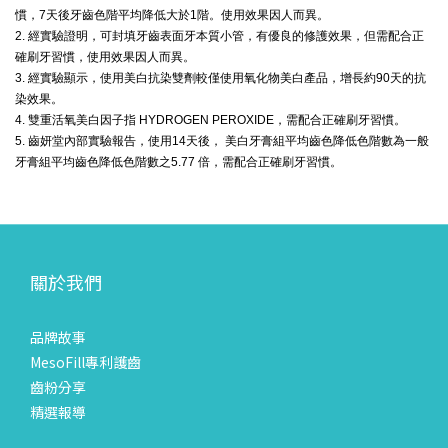
慣，7天後牙齒色階平均降低大於1階。使用效果因人而異。
2. 經實驗證明，可封填牙齒表面牙本質小管，有優良的修護效果，但需配合正
確刷牙習慣，使用效果因人而異。
3. 經實驗顯示，使用美白抗染雙劑較僅使用氧化物美白產品，增長約90天的抗
染效果。
4. 雙重活氧美白因子指 HYDROGEN PEROXIDE，需配合正確刷牙習慣。
5. 齒妍堂內部實驗報告，使用14天後， 美白牙膏組平均齒色降低色階數為一般
牙膏組平均齒色降低色階數之5.77 倍，需配合正確刷牙習慣。
關於我們
品牌故事
MesoFill專利護齒
齒粉分享
精選報導